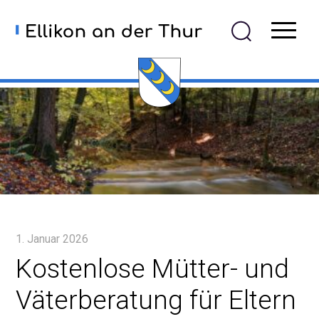
Navigieren in Ellikon an der
Schnellnavigation
Mobiln
1. Januar 2026
Kostenlose Mütter- und
Väterberatung für Eltern