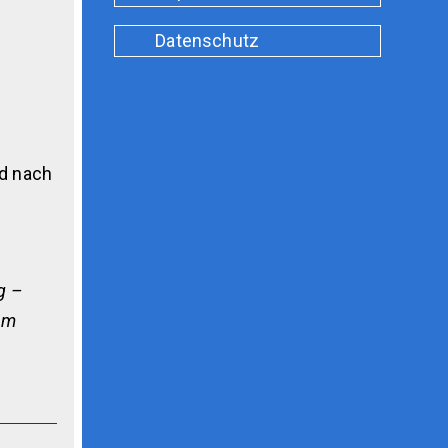
Datenschutz
nd nach
g –
am