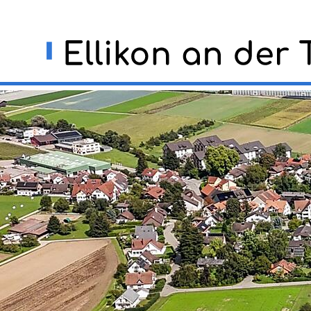
Navigieren in Ellikon an der
Schnellnavigation