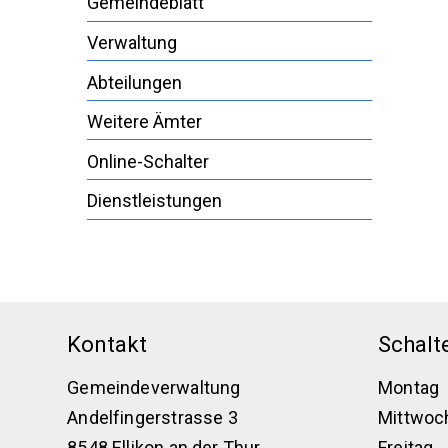
Gemeindeblatt
Verwaltung
Abteilungen
Weitere Ämter
Online-Schalter
Dienstleistungen
Footer
Kontakt
Schalt
Gemeindeverwaltung
Montag
Andelfingerstrasse 3
Mittwoc
8548 Ellikon an der Thur
Freitag