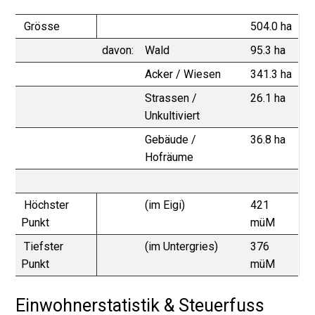
Grösse
504.0 ha
davon:
Wald
95.3 ha
Acker / Wiesen
341.3 ha
Strassen /
26.1 ha
Unkultiviert
Gebäude /
36.8 ha
Hofräume
Höchster
(im Eigi)
421
Punkt
müM
Tiefster
(im Untergries)
376
Punkt
müM
Einwohnerstatistik & Steuerfuss