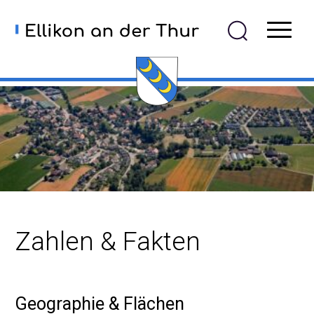
Navigieren in Ellikon an der
Schnellnavigation
Mobiln
Zahlen & Fakten
Geographie & Flächen