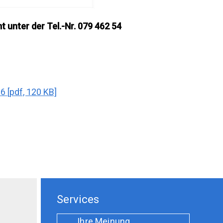
 unter der Tel.-Nr. 079 462 54
 [pdf, 120 KB]
Services
Ihre Meinung