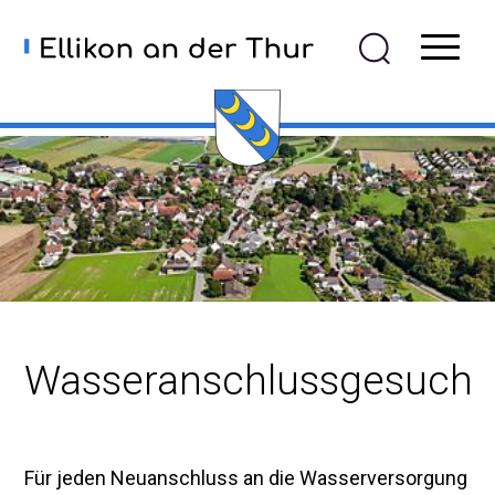
Navigieren in Ellikon an der
Schnellnavigation
Mobiln
Wasseranschlussgesuch
Für jeden Neuanschluss an die Wasserversorgung