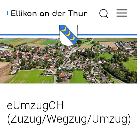
Navigieren in Ellikon an der
Schnellnavigation
Mobiln
eUmzugCH
(Zuzug/Wegzug/Umzug)