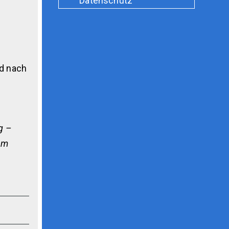
Datenschutz
nd nach
g –
am