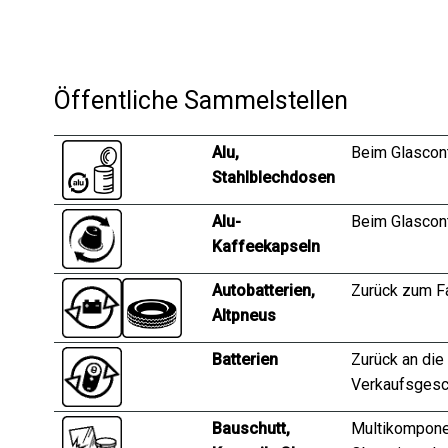
Öffentliche Sammelstellen
Alu,
Beim Glascont
Stahlblechdosen
Alu-
Beim Glascont
Kaffeekapseln
Autobatterien,
Zurück zum F
Altpneus
Batterien
Zurück an die
Verkaufsgesc
Bauschutt,
Multikompone