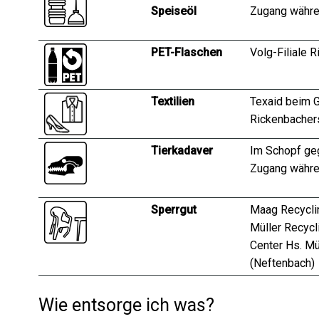
Speiseöl
Zugang währe
PET-Flaschen
Volg-Filiale 
Textilien
Texaid beim G
Rickenbacher
Tierkadaver
Im Schopf ge
Zugang währe
Sperrgut
Maag Recyclin
Müller Recycl
Center Hs. Mü
(Neftenbach)
Wie entsorge ich was?